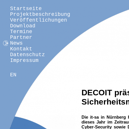
Startseite
Projektbeschreibung
Veröffentlichungen
Download
Termine
Partner
News
Kontakt
Datenschutz
Impressum
EN
DECOIT präs
Sicherheits
Die it-sa in Nürnberg 
dieses Jahr im Zeitra
Cyber-Security sowie D