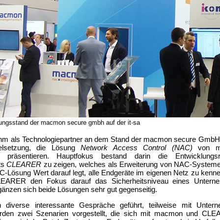
lungsstand der macmon secure gmbh auf der it-sa
 als Technologiepartner an dem Stand der macmon secure GmbH 
ielsetzung, die Lösung
Network Access Control (NAC)
von ma
u präsentieren. Hauptfokus bestand darin die Entwicklungs
ts
CLEARER
zu zeigen, welches als Erweiterung von NAC-Systeme
-Lösung Wert darauf legt, alle Endgeräte im eigenen Netz zu kenn
CLEARER den Fokus darauf das Sicherheitsniveau eines Untern
gänzen sich beide Lösungen sehr gut gegenseitig.
diverse interessante Gespräche geführt, teilweise mit Unter
den zwei Szenarien vorgestellt, die sich mit macmon und CL