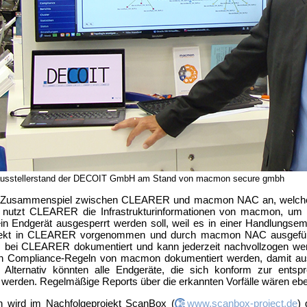
tausstellerstand der DECOIT GmbH am Stand von macmon secure gmbh
 Zusammenspiel zwischen CLEARER und macmon NAC an, welche
o nutzt CLEARER die Infrastrukturinformationen von macmon, um 
n Endgerät ausgesperrt werden soll, weil es in einer Handlungsem
irekt in CLEARER vorgenommen und durch macmon NAC ausgeführ
em bei CLEARER dokumentiert und kann jederzeit nachvollzogen wer
en Compliance-Regeln von macmon dokumentiert werden, damit aus
. Alternativ könnten alle Endgeräte, die sich konform zur ents
tet werden. Regelmäßige Reports über die erkannten Vorfälle wären e
n wird im Nachfolgeprojekt ScanBox (
www.scanbox-project.de
) 