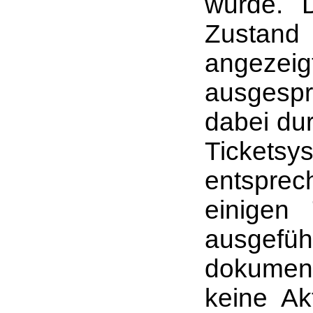
wurde. 
Zustand
angezei
ausgespr
dabei dur
Tickets
entspre
einigen
ausgef
dokumen
keine Ak