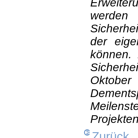
Erweiter
werde
Sicherhe
der eige
können. 
Sicherh
Oktobe
Dement
Meilenst
Projekten
Zurück