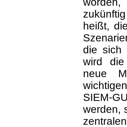
worden,
zukünfti
heißt, d
Szenarie
die sich 
wird die
neue Me
wichtige
SIEM-GU
werden, s
zentra