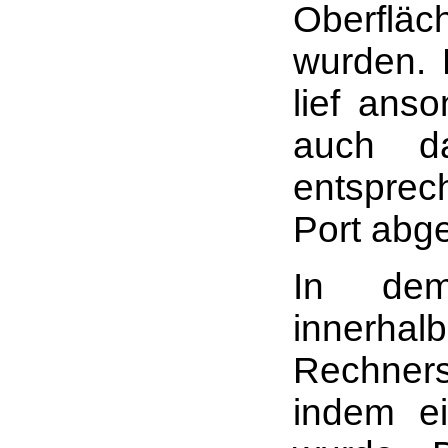
Oberflä
wurden. 
lief ans
auch d
entsprec
Port abg
In dem
innerha
Rechners
indem e