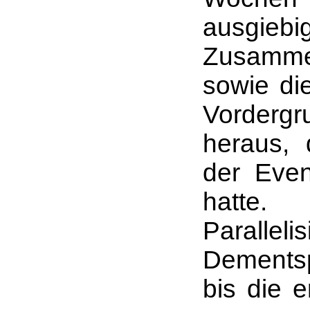
ausgiebi
Zusamme
sowie di
Vordergr
heraus, 
der Even
hatte.
Paralle
Dementsp
bis die 