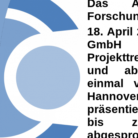
Das Ab
Forschu
18. Apri
GmbH i
Projektt
und ab
einmal 
Hannove
präsenti
bis 
abgesp