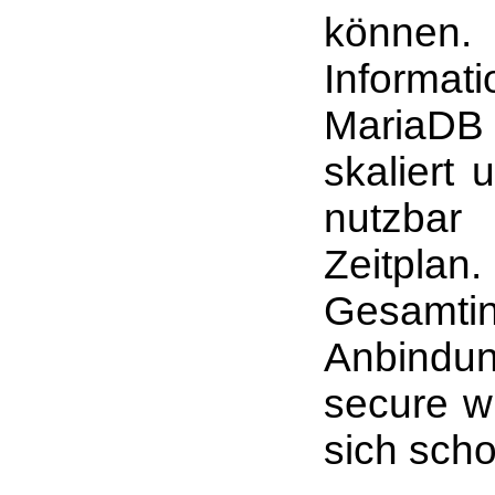
könne
Informat
MariaDB 
skaliert
nutzbar 
Zeitpl
Gesamtin
Anbindu
secure w
sich scho