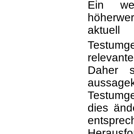
Ein wei
höherwer
aktuel
Testumg
relevan
Daher s
aussage
Testumg
dies änd
entspre
Heraus