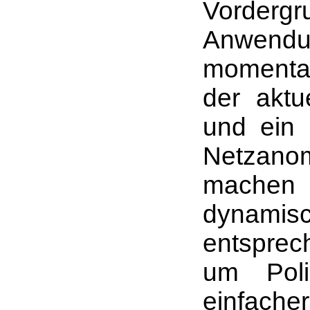
Vorderg
Anwendun
momentan
der aktu
und ein 
Netzano
machen
dynami
entsprec
um Poli
einfach