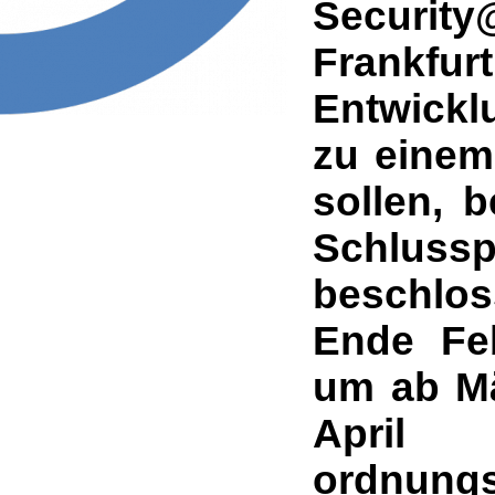
Securit
Frankfur
Entwickl
zu einem
sollen, 
Schlus
beschlo
Ende Fe
um ab Mä
April 
ordnung