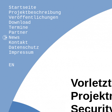
Startseite
Projektbeschreibung
Veröffentlichungen
Download
Termine
Partner
News
Kontakt
Datenschutz
Impressum
EN
Vorlet
Projekt
Securi