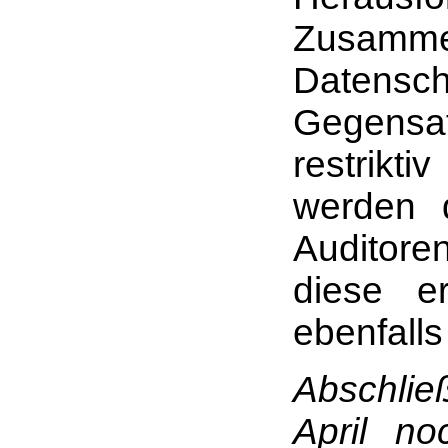
Zusa
Datensc
Gegensa
restrikt
werden d
Auditor
diese er
ebenfalls
Abschlie
April n