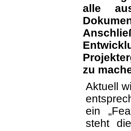
alle au
Dokumen
Anschli
Entwickl
Projekte
zu mache
Aktuell w
entsprec
ein „Fea
steht d